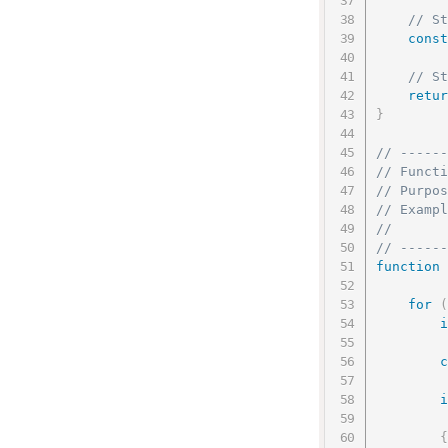
// St
const
// St
retur
}
// ------
// Functi
// Purpos
// Exampl
//       
// ------
function
for
(
i
c
i
{