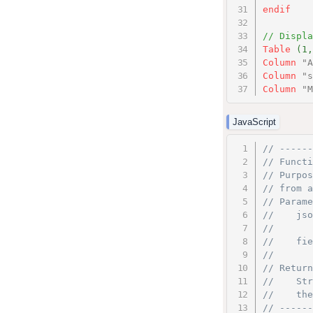
endif
// Displa
Table
(1,
Column
"A
Column
"s
Column
"M
JavaScript
// ------
// Functi
// Purpos
// from a
// Parame
//    jso
//       
//    fie
//       
// Return
//    Str
//    the
// ------