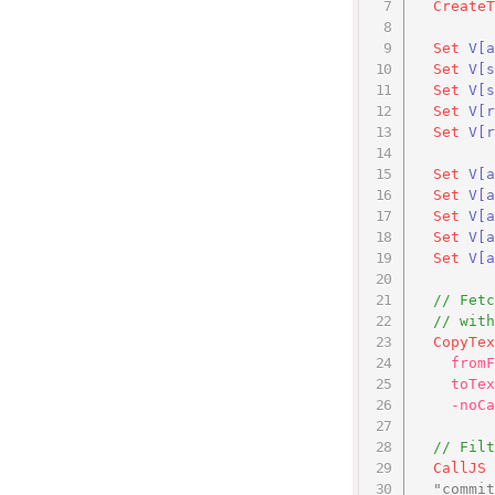
CreateT
Set
V
[a
Set
V
[s
Set
V
[s
Set
V
[r
Set
V
[r
Set
V
[a
Set
V
[a
Set
V
[a
Set
V
[a
Set
V
[a
// Fetc
// with
CopyTex
fromF
toTex
-noCa
// Filt
CallJS
"commit