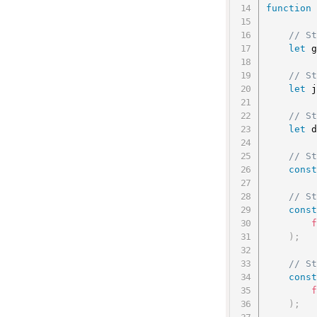
function
// St
let
 g
// St
let
 j
// St
let
 d
// St
const
// St
const
f
)
;
// St
const
f
)
;