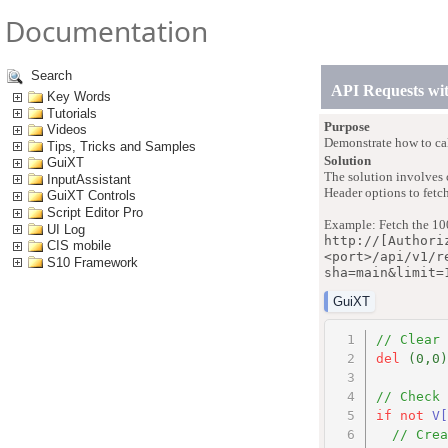
Documentation
Search
API Requests wi
Key Words
Tutorials
Purpose
Videos
Demonstrate how to cal
Tips, Tricks and Samples
Solution
GuiXT
The solution involves 
InputAssistant
Header options to fetch
GuiXT Controls
Script Editor Pro
Example: Fetch the 100
UI Log
http://[Authori
CIS mobile
<port>/api/v1/r
S10 Framework
sha=main&limit=
GuiXT
// Clear 
del
(0,0)
// Check 
if
not
V
[
// Crea