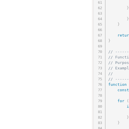
}
         
}
}
retur
}
// ------
// Functi
// Purpos
// Exampl
//       
// ------
function
const
for
(
i
         
}
}